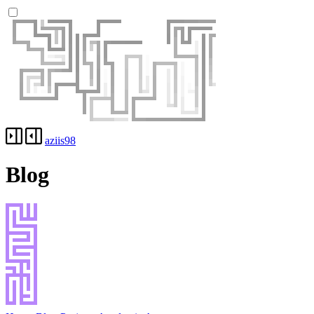
aziis98
Blog