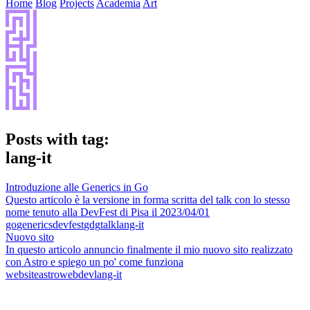
Home
Blog
Projects
Academia
Art
Posts with tag:
lang-it
Introduzione alle Generics in Go
Questo articolo è la versione in forma scritta del talk con lo stesso
nome tenuto alla DevFest di Pisa il 2023/04/01
go
generics
devfest
gdg
talk
lang-it
Nuovo sito
In questo articolo annuncio finalmente il mio nuovo sito realizzato
con Astro e spiego un po' come funziona
website
astro
webdev
lang-it