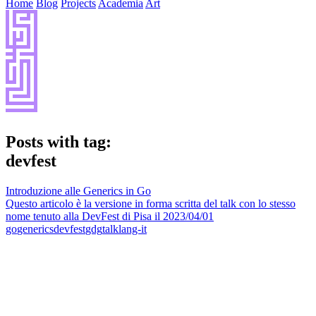
Home
Blog
Projects
Academia
Art
Posts with tag:
devfest
Introduzione alle Generics in Go
Questo articolo è la versione in forma scritta del talk con lo stesso
nome tenuto alla DevFest di Pisa il 2023/04/01
go
generics
devfest
gdg
talk
lang-it