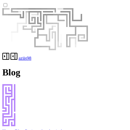
aziis98
Blog